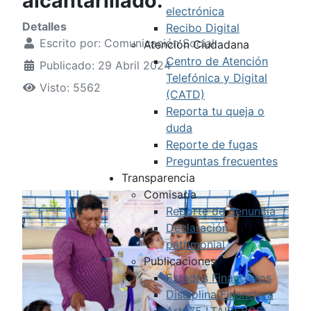
alcantarillado.
electrónica
Detalles
Recibo Digital
Escrito por:
Comunicación Social
Atención Ciudadana
Centro de Atención
Publicado: 29 Abril 2024
Telefónica y Digital
Visto: 5562
(CATD)
Reporta tu queja o
duda
Reporte de fugas
Preguntas frecuentes
Transparencia
Comisaría
Reporte de denuncia
Declaración
patrimonial
Publicaciones
Estados Financieros
Disciplina Financiera
Art. 75 LTAIPEBCS