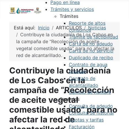
Pago en línea
Trámites y servicios
Trámites
Reporte de altos
Está aquí:
Inicio
ARTICULOS
Noticias
consumos
Contribuye la ciudadanía de Los Cabos en
Trámite de factibilidad
la campaña de “Recolección de aceite
Carta de no adeudo
vegetal comestible usado” para no afectar la
Carta de no servicio
red de alcantarillado.
Duplicado de recibo
Contrato de agua
Contribuye la ciudadanía
potable
de Los Cabos en la
Contrato de
alcantarillado
campaña de “Recolección
Cambio de nombre
de aceite vegetal
Servicios
Consulta de adeudo
comestible usado” para no
Consulta de historial
afectar la red de
Cuotas y tarifas
Facturación