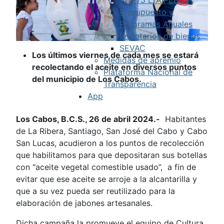
Presupuesto y
Programas Anuales
Inventarios de bienes
SEVAC
Los últimos viernes de cada mes se estará
Medidas de apremio
recolectando el aceite en diversos puntos
Plataforma Nacional de
del municipio de Los Cabos.
Transparencia
App
Los Cabos, B.C.S., 26 de abril 2024.-
Habitantes
de La Ribera, Santiago, San José del Cabo y Cabo
San Lucas, acudieron a los puntos de recolección
que habilitamos para que depositaran sus botellas
con "aceite vegetal comestible usado”, a fin de
evitar que ese aceite se arroje a la alcantarilla y
que a su vez pueda ser reutilizado para la
elaboración de jabones artesanales.
Dicha campaña la promueve el equipo de Cultura