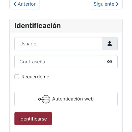
Artículo anterior: Personal de Agua Potable de Los 
Artículo siguient
Anterior
Siguiente
Identificación
Usuario
Contraseña
Mostrar c
Recuérdeme
Autenticación web
Identificarse