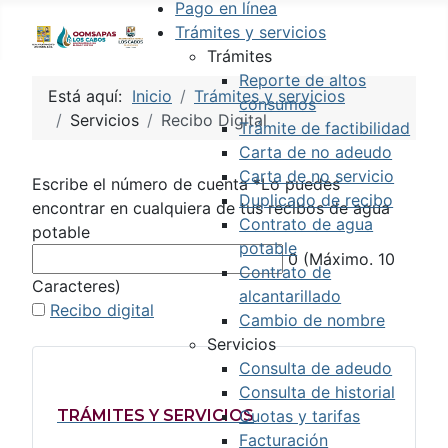
Pago en línea
Trámites y servicios
Trámites
Reporte de altos
Está aquí:
Inicio
Trámites y servicios
consumos
Servicios
Recibo Digital
Trámite de factibilidad
Carta de no adeudo
Carta de no servicio
Escribe el número de cuenta
*
Lo puedes
Duplicado de recibo
encontrar en cualquiera de tus recibos de agua
Contrato de agua
potable
potable
0
(Máximo. 10
Contrato de
Caracteres)
alcantarillado
Recibo digital
Cambio de nombre
Servicios
Consulta de adeudo
Consulta de historial
Cuotas y tarifas
TRÁMITES Y SERVICIOS
Facturación