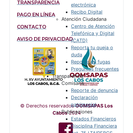
TRANSPARENCIA
electrónica
Recibo Digital
PAGO EN LÍNEA
Atención Ciudadana
Centro de Atención
CONTACTO
Telefónica y Digital
AVISO DE PRIVACIDAD
(CATD)
Reporta tu queja o
duda
Reporte de fugas
Preguntas frecuentes
Transparencia
Comisaría
Reporte de denuncia
Declaración
patrimonial
© Derechos reservados
OOMSAPAS Los
Publicaciones
Cabos
2024
Estados Financieros
Disciplina Financiera
Art. 75 LTAIPEBCS