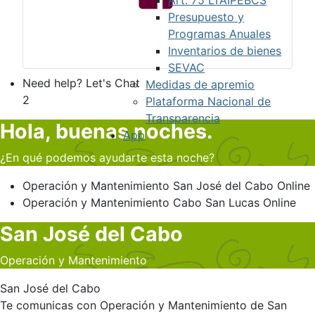
Presupuesto y
Programas Anuales
Inventarios de bienes
SEVAC
Need help? Let's Chat
Medidas de apremio
2
Plataforma Nacional de
Transparencia
Hola, buenas noches.
App
¿En qué podemos ayudarte esta noche?
Operación y Mantenimiento
San José del Cabo
Online
Operación y Mantenimiento
Cabo San Lucas
Online
San José del Cabo
Operación y Mantenimiento
San José del Cabo
Te comunicas con Operación y Mantenimiento de San