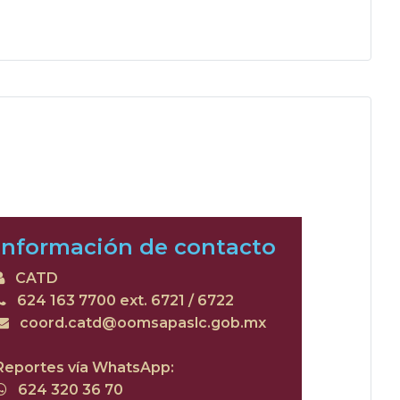
Información de contacto
CATD
624 163 7700 ext. 6721 / 6722
coord.catd@​oomsapaslc.gob.mx
Reportes vía WhatsApp:
624 320 36 70