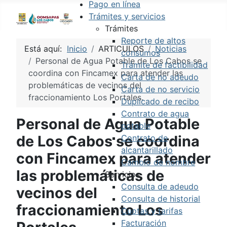
Pago en línea
Trámites y servicios
Trámites
Reporte de altos
Está aquí:
Inicio
ARTICULOS
Noticias
consumos
Personal de Agua Potable de Los Cabos se
Trámite de factibilidad
coordina con Fincamex para atender las
Carta de no adeudo
problemáticas de vecinos del
Carta de no servicio
fraccionamiento Los Portales.
Duplicado de recibo
Contrato de agua
Personal de Agua Potable
potable
de Los Cabos se coordina
Contrato de
alcantarillado
con Fincamex para atender
Cambio de nombre
las problemáticas de
Servicios
Consulta de adeudo
vecinos del
Consulta de historial
fraccionamiento Los
Cuotas y tarifas
Facturación