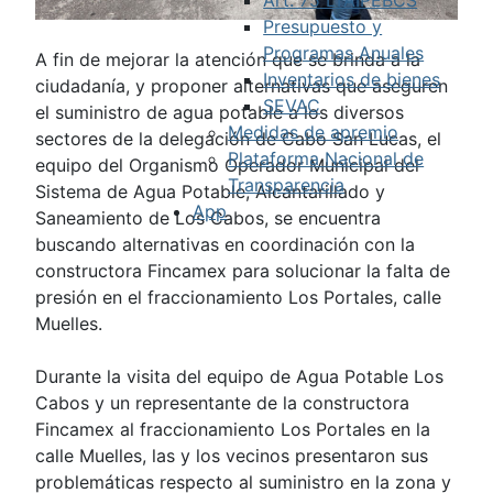
Presupuesto y
Programas Anuales
A fin de mejorar la atención que se brinda a la
Inventarios de bienes
ciudadanía, y proponer alternativas que aseguren
SEVAC
el suministro de agua potable a los diversos
Medidas de apremio
sectores de la delegación de Cabo San Lucas, el
Plataforma Nacional de
equipo del Organismo Operador Municipal del
Transparencia
Sistema de Agua Potable, Alcantarillado y
App
Saneamiento de Los Cabos, se encuentra
buscando alternativas en coordinación con la
constructora Fincamex para solucionar la falta de
presión en el fraccionamiento Los Portales, calle
Muelles.
Durante la visita del equipo de Agua Potable Los
Cabos y un representante de la constructora
Fincamex al fraccionamiento Los Portales en la
calle Muelles, las y los vecinos presentaron sus
problemáticas respecto al suministro en la zona y