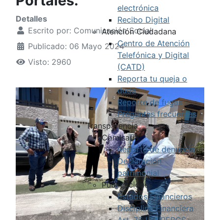
Portales.
electrónica
Detalles
Recibo Digital
Escrito por:
Comunicación Social
Atención Ciudadana
Centro de Atención
Publicado: 06 Mayo 2024
Telefónica y Digital
Visto: 2960
(CATD)
Reporta tu queja o
duda
Reporte de fugas
Preguntas frecuentes
Transparencia
Comisaría
Reporte de denuncia
Declaración
patrimonial
Publicaciones
Estados Financieros
Disciplina Financiera
Art. 75 LTAIPEBCS