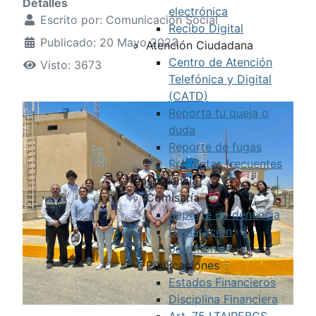
Detalles
electrónica
Escrito por:
Comunicación Social
Recibo Digital
Publicado: 20 Mayo 2023
Atención Ciudadana
Centro de Atención
Visto: 3673
Telefónica y Digital
(CATD)
Reporta tu queja o
duda
Reporte de fugas
Preguntas frecuentes
Transparencia
Comisaría
Reporte de denuncia
Declaración
patrimonial
Publicaciones
Estados Financieros
Disciplina Financiera
Art. 75 LTAIPEBCS