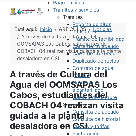
Pago en línea
Trámites y servicios
Trámites
Reporte de altos
Está aquí:
Inicio
ARTICULOS
Noticias
consumos
A través de Cultura del Agua del
Trámite de factibilidad
OOMSAPAS Los Cabos, estudiantes del
Carta de no adeudo
COBACH 04 realizan visita guiada a la planta
Carta de no servicio
desaladora en CSL.
Duplicado de recibo
Contrato de agua
A través de Cultura del
potable
Agua del OOMSAPAS Los
Contrato de
alcantarillado
Cabos, estudiantes del
Cambio de nombre
COBACH 04 realizan visita
Servicios
Consulta de adeudo
guiada a la planta
Consulta de historial
desaladora en CSL.
Cuotas y tarifas
Facturación