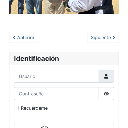
Artículo anterior: Tras retraso en el tandeo de agua
Artículo siguient
Anterior
Siguiente
Identificación
Usuario
Contraseña
Mostrar c
Recuérdeme