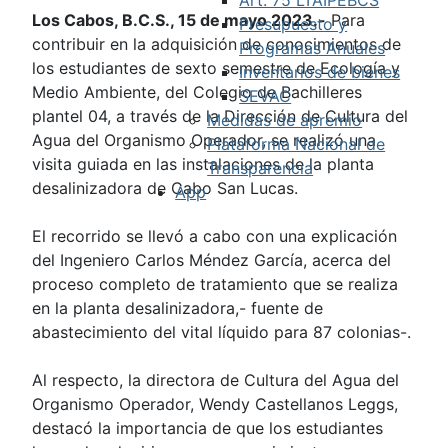
Los Cabos, B.C.S., 15 de mayo 2023.-
Para
Presupuesto y
contribuir en la adquisición de conocimientos de
Programas Anuales
los estudiantes de sexto semestre de Ecología y
Inventarios de bienes
Medio Ambiente, del Colegio de Bachilleres
SEVAC
plantel 04, a través de la Dirección de Cultura del
Medidas de apremio
Agua del Organismo Operador, se realizó una
Plataforma Nacional de
visita guiada en las instalaciones de la planta
Transparencia
desalinizadora de Cabo San Lucas.
App
El recorrido se llevó a cabo con una explicación
del Ingeniero Carlos Méndez García, acerca del
proceso completo de tratamiento que se realiza
en la planta desalinizadora,- fuente de
abastecimiento del vital líquido para 87 colonias-.
Al respecto, la directora de Cultura del Agua del
Organismo Operador, Wendy Castellanos Leggs,
destacó la importancia de que los estudiantes