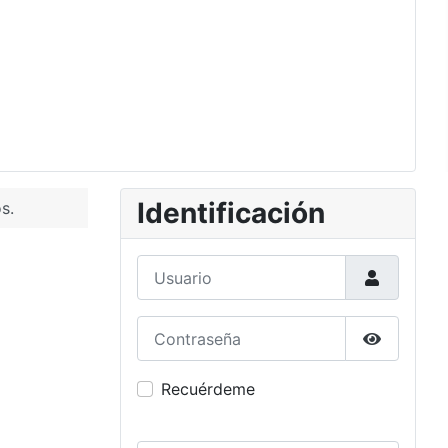
Identificación
s.
Usuario
Contraseña
Mostrar c
Recuérdeme