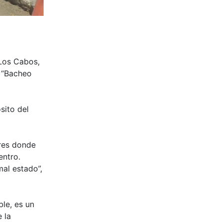
 Los Cabos,
 “Bacheo
sito del
res donde
entro.
al estado”,
le, es un
 la