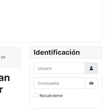
Identificación
 de
Usuario
jan
Contraseña
r
Mostrar c
Recuérdeme