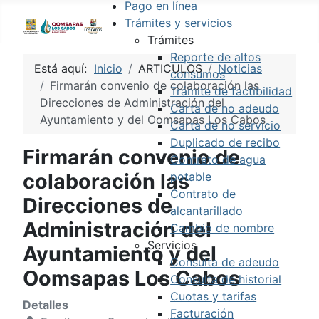
Pago en línea
Trámites y servicios
Trámites
Reporte de altos
Está aquí:
Inicio
ARTICULOS
Noticias
consumos
Firmarán convenio de colaboración las
Trámite de factibilidad
Direcciones de Administración del
Carta de no adeudo
Ayuntamiento y del Oomsapas Los Cabos
Carta de no servicio
Duplicado de recibo
Firmarán convenio de
Contrato de agua
colaboración las
potable
Contrato de
Direcciones de
alcantarillado
Administración del
Cambio de nombre
Servicios
Ayuntamiento y del
Consulta de adeudo
Oomsapas Los Cabos
Consulta de historial
Cuotas y tarifas
Detalles
Facturación