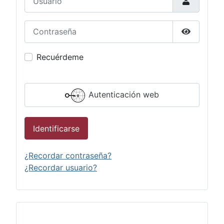
Contraseña
Mostrar c
Recuérdeme
Autenticación web
Identificarse
¿Recordar contraseña?
¿Recordar usuario?