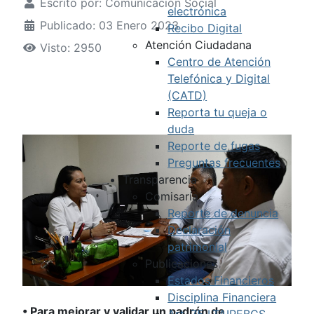
Escrito por:
Comunicación Social
electrónica
Publicado: 03 Enero 2023
Recibo Digital
Atención Ciudadana
Visto: 2950
Centro de Atención
Telefónica y Digital
(CATD)
Reporta tu queja o
duda
Reporte de fugas
Preguntas frecuentes
Transparencia
Comisaría
Reporte de denuncia
Declaración
patrimonial
Publicaciones
Estados Financieros
Disciplina Financiera
• Para mejorar y validar un padrón de
Art. 75 LTAIPEBCS