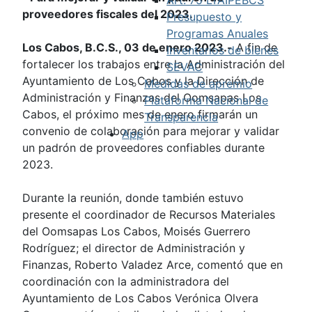
proveedores fiscales del 2023.
Presupuesto y
Programas Anuales
Los Cabos, B.C.S., 03 de enero 2023.-
A fin de
Inventarios de bienes
fortalecer los trabajos entre la Administración del
SEVAC
Ayuntamiento de Los Cabos y la Dirección de
Medidas de apremio
Administración y Finanzas del Oomsapas Los
Plataforma Nacional de
Cabos, el próximo mes de enero firmarán un
Transparencia
convenio de colaboración para mejorar y validar
App
un padrón de proveedores confiables durante
2023.
Durante la reunión, donde también estuvo
presente el coordinador de Recursos Materiales
del Oomsapas Los Cabos, Moisés Guerrero
Rodríguez; el director de Administración y
Finanzas, Roberto Valadez Arce, comentó que en
coordinación con la administradora del
Ayuntamiento de Los Cabos Verónica Olvera