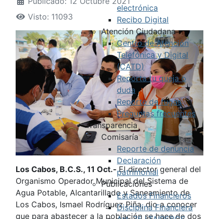
Publicado: 12 Octubre 2021
electrónica
Visto: 11093
Recibo Digital
Atención Ciudadana
Centro de Atención
Telefónica y Digital
(CATD)
Reporta tu queja o
duda
Reporte de fugas
Preguntas frecuentes
Transparencia
Comisaría
Reporte de denuncia
Declaración
Los Cabos, B.C.S., 11 Oct.-
El director general del
patrimonial
Organismo Operador Municipal del Sistema de
Publicaciones
Agua Potable, Alcantarillado y Saneamiento de
Estados Financieros
Los Cabos, Ismael Rodríguez Piña, dio a conocer
Disciplina Financiera
que para abastecer a la población se hace de dos
Art. 75 LTAIPEBCS