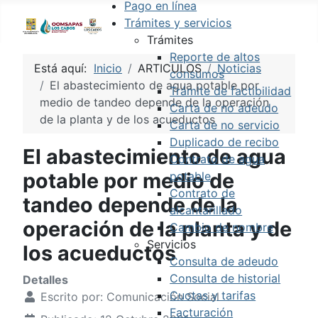
Pago en línea
Trámites y servicios
Trámites
Reporte de altos
Está aquí:
Inicio
ARTICULOS
Noticias
consumos
El abastecimiento de agua potable por
Trámite de factibilidad
medio de tandeo depende de la operación
Carta de no adeudo
de la planta y de los acueductos
Carta de no servicio
Duplicado de recibo
El abastecimiento de agua
Contrato de agua
potable por medio de
potable
Contrato de
tandeo depende de la
alcantarillado
operación de la planta y de
Cambio de nombre
Servicios
los acueductos
Consulta de adeudo
Consulta de historial
Detalles
Cuotas y tarifas
Escrito por:
Comunicación Social
Facturación