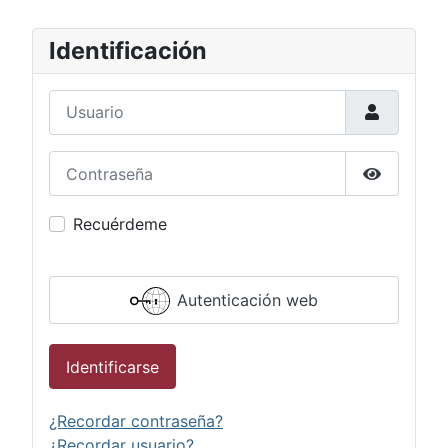
Identificación
Usuario
Contraseña
Mostrar c
Recuérdeme
Autenticación web
Identificarse
¿Recordar contraseña?
¿Recordar usuario?