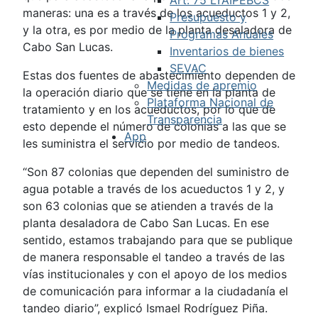
maneras: una es a través de los acueductos 1 y 2,
Presupuesto y
y la otra, es por medio de la planta desaladora de
Programas Anuales
Cabo San Lucas.
Inventarios de bienes
SEVAC
Estas dos fuentes de abastecimiento dependen de
Medidas de apremio
la operación diario que se tiene en la planta de
Plataforma Nacional de
tratamiento y en los acueductos, por lo que de
Transparencia
esto depende el número de colonias a las que se
App
les suministra el servicio por medio de tandeos.
“Son 87 colonias que dependen del suministro de
agua potable a través de los acueductos 1 y 2, y
son 63 colonias que se atienden a través de la
planta desaladora de Cabo San Lucas. En ese
sentido, estamos trabajando para que se publique
de manera responsable el tandeo a través de las
vías institucionales y con el apoyo de los medios
de comunicación para informar a la ciudadanía el
tandeo diario”, explicó Ismael Rodríguez Piña.