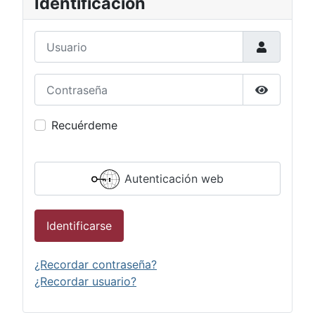
Identificación
Usuario
Contraseña
Mostrar c
Recuérdeme
Autenticación web
Identificarse
¿Recordar contraseña?
¿Recordar usuario?