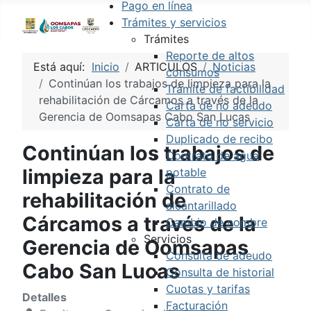
Pago en línea
Trámites y servicios
Trámites
Reporte de altos
Está aquí:
Inicio
ARTICULOS
Noticias
consumos
Continúan los trabajos de limpieza para la
Trámite de factibilidad
rehabilitación de Cárcamos a través de la
Carta de no adeudo
Gerencia de Oomsapas Cabo San Lucas
Carta de no servicio
Duplicado de recibo
Continúan los trabajos de
Contrato de agua
limpieza para la
potable
Contrato de
rehabilitación de
alcantarillado
Cárcamos a través de la
Cambio de nombre
Servicios
Gerencia de Oomsapas
Consulta de adeudo
Cabo San Lucas
Consulta de historial
Cuotas y tarifas
Detalles
Facturación