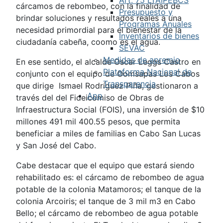
cárcamos de rebombeo, con la finalidad de
Presupuesto y
brindar soluciones y resultados reales a una
Programas Anuales
necesidad primordial para el bienestar de la
Inventarios de bienes
ciudadanía cabeña, coomo es el agua.
SEVAC
Medidas de apremio
En ese sentido, el alcalde Oscar Leggs Castro en
Plataforma Nacional de
conjunto con el equipo de Oomsapas Los Cabos
Transparencia
que dirige Ismael Rodríguez Piña, gestionaron a
App
través del del Fideicomiso de Obras de
Infraestructura Social (FOIS), una inversión de $10
millones 491 mil 400.55 pesos, que permita
beneficiar a miles de familias en Cabo San Lucas
y San José del Cabo.
Cabe destacar que el equipo que estará siendo
rehabilitado es: el cárcamo de rebombeo de agua
potable de la colonia Matamoros; el tanque de la
colonia Arcoiris; el tanque de 3 mil m3 en Cabo
Bello; el cárcamo de rebombeo de agua potable