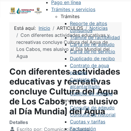
Pago en línea
Trámites y servicios
Trámites
Reporte de altos
Está aquí:
Inicio
ARTICULOS
Noticias
consumos
Con diferentes actividades educativas y
Trámite de factibilidad
recreativas concluye Cultura del Agua de
Carta de no adeudo
Los Cabos, mes alusivo al Día Mundial del
Carta de no servicio
Agua
Duplicado de recibo
Contrato de agua
Con diferentes actividades
potable
educativas y recreativas
Contrato de
alcantarillado
concluye Cultura del Agua
Cambio de nombre
de Los Cabos, mes alusivo
Servicios
Consulta de adeudo
al Día Mundial del Agua
Consulta de historial
Cuotas y tarifas
Detalles
Facturación
Escrito por:
Comunicación Social