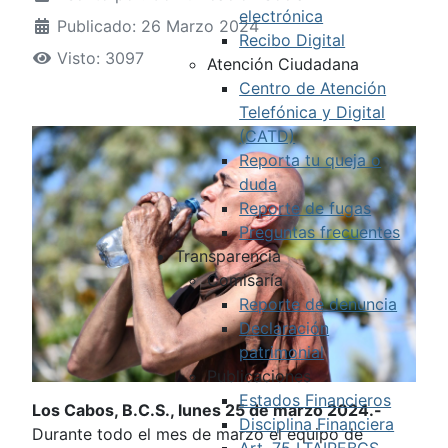
electrónica
Publicado: 26 Marzo 2024
Recibo Digital
Visto: 3097
Atención Ciudadana
Centro de Atención
Telefónica y Digital
(CATD)
Reporta tu queja o
duda
Reporte de fugas
Preguntas frecuentes
Transparencia
Comisaría
Reporte de denuncia
Declaración
patrimonial
Publicaciones
Estados Financieros
Los Cabos, B.C.S., lunes 25 de marzo 2024.-
Disciplina Financiera
Durante todo el mes de marzo el equipo de
Art. 75 LTAIPEBCS