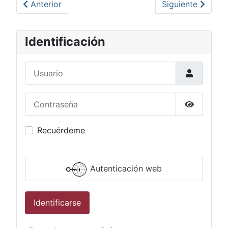
Artículo anterior: El jueves 28 y viernes 29 el OOM
Artículo siguien
Anterior
Siguiente
Identificación
Usuario
Contraseña
Mostrar c
Recuérdeme
Autenticación web
Identificarse