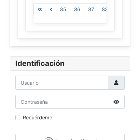
Página 90 de 167
85
86
87
88
89
90
Identificación
Usuario
Contraseña
Mostrar c
Recuérdeme