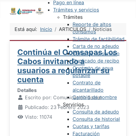
Pago en línea
Trámites y servicios
Trámites
Reporte de altos
Está aquí:
Inicio
ARTICULOS
Noticias
consumos
Trámite de factibilidad
Carta de no adeudo
Continúa el Oomsapas Los
Carta de no servicio
Cabos invitando a
Duplicado de recibo
Contrato de agua
usuarios a regularizar su
potable
cuenta
Contrato de
alcantarillado
Detalles
Cambio de nombre
Escrito por:
Comunicación Social
Servicios
Publicado: 23 Febrero 2023
Consulta de adeudo
Visto: 11074
Consulta de historial
Cuotas y tarifas
Facturación