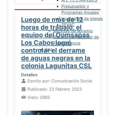
Presupuesto y
Programas Anuales
Luego de más de 12
Inventarios de bienes
SEVAC
horas de trabajo, el
Medidas de apremio
equipo del Oomsapas
Plataforma Nacional de
Los Cabos logró
Transparencia
controlar el derrame
App
de aguas negras en la
colonia Lagunitas CSL
Detalles
Escrito por:
Comunicación Social
Publicado: 23 Febrero 2023
Visto: 2985