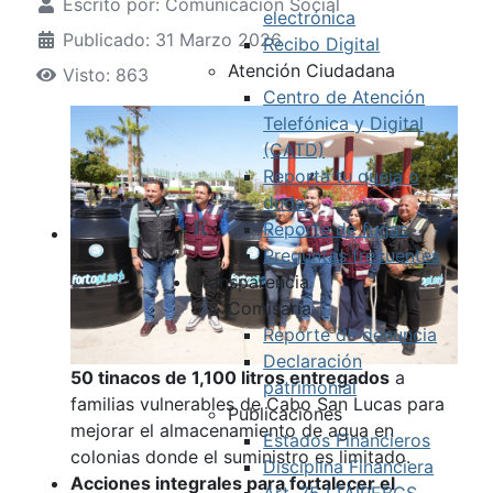
Escrito por:
Comunicación Social
electrónica
Publicado: 31 Marzo 2026
Recibo Digital
Atención Ciudadana
Visto: 863
Centro de Atención
Telefónica y Digital
(CATD)
Reporta tu queja o
duda
Reporte de fugas
Preguntas frecuentes
Transparencia
Comisaría
Reporte de denuncia
Declaración
50 tinacos de 1,100 litros entregados
a
patrimonial
familias vulnerables de Cabo San Lucas para
Publicaciones
mejorar el almacenamiento de agua en
Estados Financieros
colonias donde el suministro es limitado.
Disciplina Financiera
Acciones integrales para fortalecer el
Art. 75 LTAIPEBCS