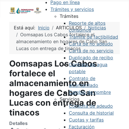
Pago en línea
Trámites y servicios
Trámites
Reporte de altos
Está aquí:
Inicio
ARTICULOS
Noticias
consumos
Oomsapas Los Cabos fortalece el
Trámite de factibilidad
almacenamiento en hogares de Cabo San
Carta de no adeudo
Lucas con entrega de tinacos
Carta de no servicio
Duplicado de recibo
Oomsapas Los Cabos
Contrato de agua
fortalece el
potable
Contrato de
almacenamiento en
alcantarillado
hogares de Cabo San
Cambio de nombre
Servicios
Lucas con entrega de
Consulta de adeudo
tinacos
Consulta de historial
Cuotas y tarifas
Detalles
Facturación