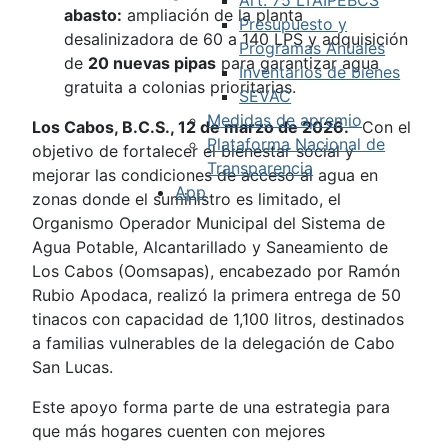
abasto:
ampliación de la planta
Presupuesto y
desalinizadora de 60 a 140 LPS y adquisición
Programas Anuales
de
20 nuevas pipas
para garantizar agua
Inventarios de bienes
gratuita a colonias prioritarias.
SEVAC
Medidas de apremio
Los Cabos, B.C.S., 12 de marzo de 2026.
– Con el
Plataforma Nacional de
objetivo de fortalecer el bienestar social y
Transparencia
mejorar las condiciones de acceso al agua en
App
zonas donde el suministro es limitado, el
Organismo Operador Municipal del Sistema de
Agua Potable, Alcantarillado y Saneamiento de
Los Cabos (Oomsapas), encabezado por Ramón
Rubio Apodaca, realizó la primera entrega de 50
tinacos con capacidad de 1,100 litros, destinados
a familias vulnerables de la delegación de Cabo
San Lucas.
Este apoyo forma parte de una estrategia para
que más hogares cuenten con mejores