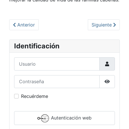
Artículo anterior: Mantenimiento al Acueducto 1, pot
Artículo siguien
Anterior
Siguiente
Identificación
Usuario
Contraseña
Mostrar c
Recuérdeme
Autenticación web