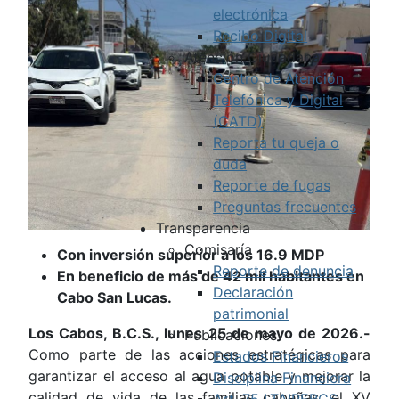
electrónica
Recibo Digital
Atención Ciudadana
Centro de Atención
Telefónica y Digital
(CATD)
Reporta tu queja o
duda
Reporte de fugas
Preguntas frecuentes
Transparencia
Comisaría
Con inversión superior a los 16.9 MDP
Reporte de denuncia
En beneficio de más de 42 mil habitantes en
Declaración
Cabo San Lucas.
patrimonial
Los Cabos, B.C.S., lunes 25 de mayo de 2026.-
Publicaciones
Como parte de las acciones estratégicas para
Estados Financieros
garantizar el acceso al agua potable y mejorar la
Disciplina Financiera
calidad de vida de las familias cabeñas, el XV
Art. 75 LTAIPEBCS