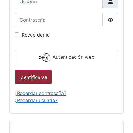
Contraseña
Mostrar c
Recuérdeme
Autenticación web
Identificarse
¿Recordar contraseña?
¿Recordar usuario?