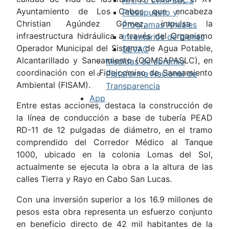
Ayuntamiento de Los Cabos que encabeza
Presupuesto y
Christian Agúndez Gómez, impulsa la
Programas Anuales
infraestructura hidráulica a través del Organismo
Inventarios de bienes
Operador Municipal del Sistema de Agua Potable,
SEVAC
Alcantarillado y Saneamiento (OOMSAPASLC), en
Medidas de apremio
coordinación con el Fideicomiso de Saneamiento
Plataforma Nacional de
Ambiental (FISAM).
Transparencia
App
Entre estas acciones, destaca la construcción de
la línea de conducción a base de tubería PEAD
RD-11 de 12 pulgadas de diámetro, en el tramo
comprendido del Corredor Médico al Tanque
1000, ubicado en la colonia Lomas del Sol,
actualmente se ejecuta la obra a la altura de las
calles Tierra y Rayo en Cabo San Lucas.
Con una inversión superior a los 16.9 millones de
pesos esta obra representa un esfuerzo conjunto
en beneficio directo de 42 mil habitantes de la