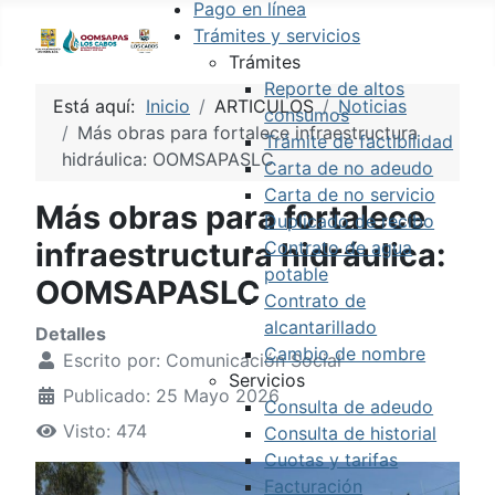
Pago en línea
Trámites y servicios
Trámites
Reporte de altos
Está aquí:
Inicio
ARTICULOS
Noticias
consumos
Más obras para fortalece infraestructura
Trámite de factibilidad
hidráulica: OOMSAPASLC
Carta de no adeudo
Carta de no servicio
Más obras para fortalece
Duplicado de recibo
infraestructura hidráulica:
Contrato de agua
potable
OOMSAPASLC
Contrato de
alcantarillado
Detalles
Cambio de nombre
Escrito por:
Comunicación Social
Servicios
Publicado: 25 Mayo 2026
Consulta de adeudo
Visto: 474
Consulta de historial
Cuotas y tarifas
Facturación